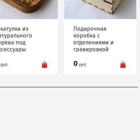
катулка из
Подарочная
атурального
коробка с
ерева под
отделениями и
ксессуары
гравировкой
0
руб.
руб.