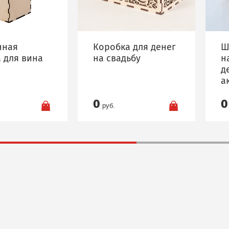
нная
Коробка для денег
Ш
 для вина
на свадьбу
н
д
а
0
0
руб.