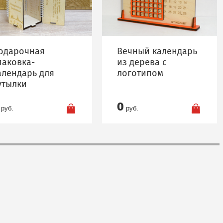
одарочная
Вечный календарь
паковка-
из дерева с
алендарь для
логотипом
утылки
0
руб.
руб.