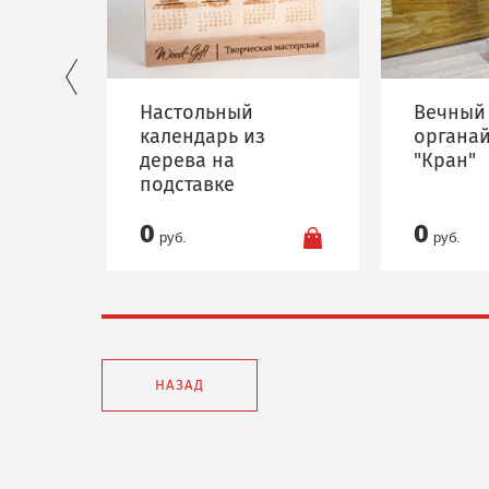
Настольный
Вечный 
календарь из
органай
дерева на
"Кран"
подставке
0
0
руб.
руб.
НАЗАД