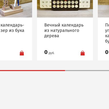
календарь-
Вечный календарь
П
зер из бука
из натурального
у
дерева
к
б
0
0
руб.